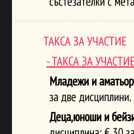
състезателки с мет
ТАКСА ЗА УЧАСТИЕ
- ТАКСА ЗА УЧАСТ
Младежи и аматьор
за две дисциплини.
Деца,юноши и бейзи
дисциплина; € 30 з