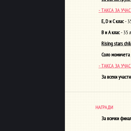
- ТАКСА ЗА УЧ
E, D и C клас
- 3
B и A клас
- 35 
Rising stars chi
Соло момичета 
- ТАКСА ЗА УЧ
За всеки участн
НАГРАДИ
За всички фина