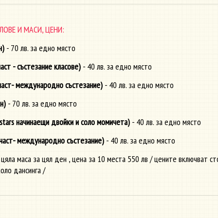
ЛОВЕ И МАСИ, ЦЕНИ:
н)
- 70 лв. за едно място
аст - състезание класове)
- 40 лв. за едно място
част- международно състезание)
- 40 лв. за едно място
н)
- 70 лв. за едно място
 stars начинаещи двойки и соло момичета)
- 40 лв. за едно място
част- международно състезание)
- 40 лв. за едно място
цяла маса за цял ден , цена за 10 места 550 лв / цените включват ст
оло дансинга /