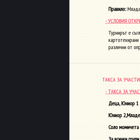
Правило:
Младеж
- УСЛОВИЯ ОТК
Турнирът е съг
картотекирани 
различни от оп
ТАКСА ЗА УЧАСТИ
- ТАКСА ЗА УЧ
Деца, Юниор 1 
Юниор 2,Младеж
Соло момичета
За всички груп