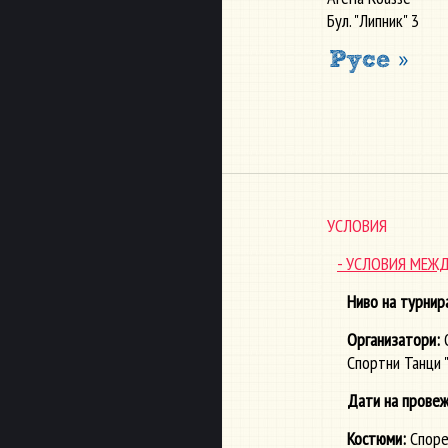
Бул. "Липник" 3
УСЛОВИЯ
- УСЛОВИЯ МЕЖ
Ниво на турнир
Oрганизатори:
О
Спортни Танци 
Дати на прове
Костюми:
Споре