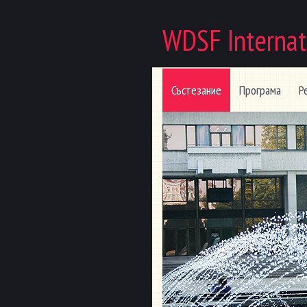
WDSF Internat
Състезание
Програма
Р