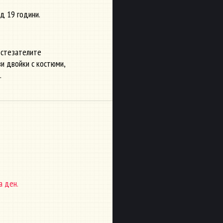
д 19 години.
състезателите
и двойки с костюми,
.
а ден.