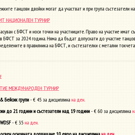
ките танцови двойки могат да участват и при група състезатели на
РИТ НАЦИОНАЛЕН ТУРНИР
ласуван с БФСТ и носи точки на участниците. Право на участие имат 
в БФСТ за 2024 година. Няма да бъдат допуснати до участие танцов
ределените в правилника на БФСТ, и състезателки с метални токчета
Е
АСТИЕ МЕЖДУНАРОДЕН ТУРНИР
& Бейсик групи
- € 45 за дисциплина
на ден.
и до 21 години и състезатели над 19 години
- € 60 за дисциплина
н
 WDSF
- € 35
на ден.
и освен основната доплащане 10 евро на дисциплина
на ден.