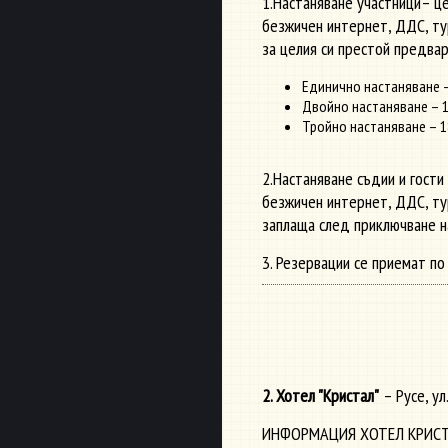
1.Настаняване участници– це
безжичен интернет, ДДС, ту
за целия си престой предва
Единично настаняване –
Двойно настаняване – 1
Тройно настаняване – 1
2.Настаняване съдии и гости
безжичен интернет, ДДС, ту
заплаща след приключване н
3. Резервации се приемат по
2. Хотел "Кристал"
– Русе, ул
ИНФОРМАЦИЯ ХОТЕЛ КРИСТ