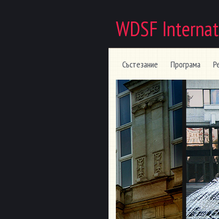
WDSF Internat
Състезание
Програма
Р