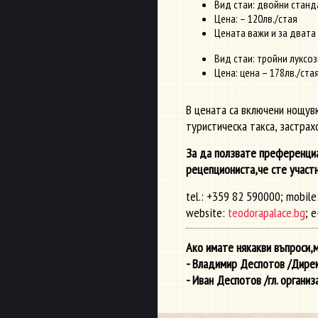
Вид стаи: двойни станд
Цена: – 120лв./стая
Цената важи и за двата
Вид стаи: тройни луксо
Цена: цена – 178лв./ста
В цената са включени нощувк
туристическа такса, застрах
За да ползвате преференци
рецепциониста,че сте участн
tel.: +359 82 590000; mobil
website:
teodorapalace.bg
; e
Ако имате някакви въпроси,
- Владимир Деспотов /Директ
- Иван Деспотов /гл. организ