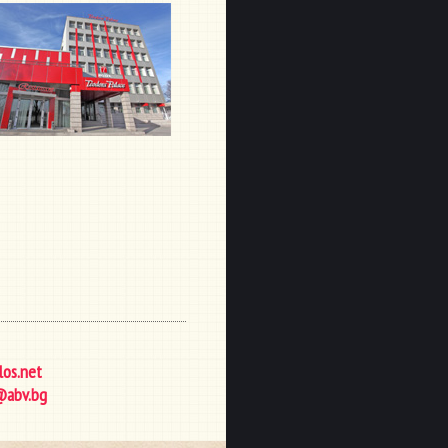
los.net
@abv.bg