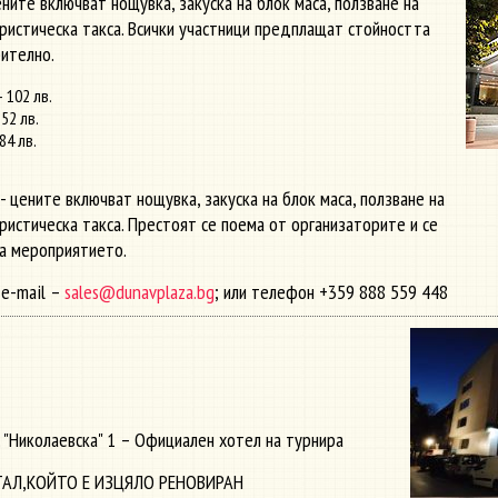
ните включват нощувка, закуска на блок маса, ползване на
ристическа такса. Всички участници предплащат стойността
рително.
 102 лв.
52 лв.
84 лв.
 - цените включват нощувка, закуска на блок маса, ползване на
ристическа такса. Престоят се поема от организаторите и се
а мероприятието.
 e-mail –
sales@dunavplaza.bg
; или телефон +359 888 559 448
. "Николаевска" 1 – Официален хотел на турнира
АЛ,КОЙТО Е ИЗЦЯЛО РЕНОВИРАН