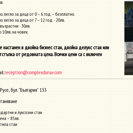
в.
легло за деца от 0 – 6 год. – безплатно.
легло за деца от 7 – 12 год. - 20лв.
възрастни - 30лв.
 10лв. на човек.
 настанен в двойна бизнес стая, двойна делукс стая или
стъпка от редовната цена. Всички цени са с включен
il:
reception@complexdunav.com
Русе, бул. "България" 133
станяване
ндартни и луксозни стаи
ена – 85лв.
 типа стаи