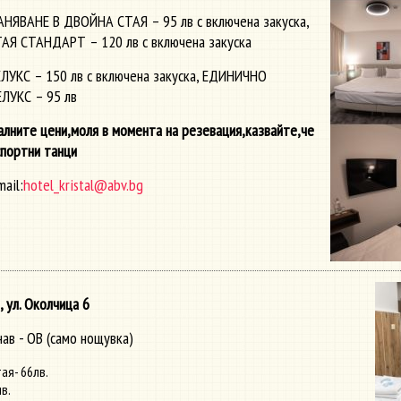
ЯВАНЕ В ДВОЙНА СТАЯ – 95 лв с включена закуска,
Я СТАНДАРТ – 120 лв с включена закуска
УКС – 150 лв с включена закуска, ЕДИНИЧНО
ЛУКС – 95 лв
лните цени,моля в момента на резевация,казвайте,че
спортни танци
mail:
hotel_kristal@abv.bg
, ул. Околчица 6
ав - OB (само нощувка)
ая- 66лв.
в.