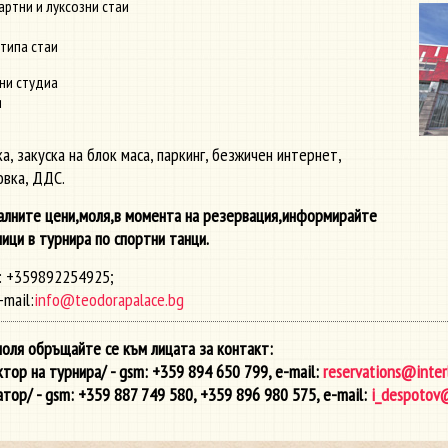
артни и луксозни стаи
 типа стаи
зни студиа
я
а, закуска на блок маса, паркинг, безжичен интернет,
овка, ДДС.
алните цени,моля,в момента на резервация,информирайте
ици в турнира по спортни танци.
e: +359892254925;
-mail:
info@teodorapalace.bg
моля обръщайте се към лицата за контакт:
ор на турнира/ - gsm: +359 894 650 799, e-mail:
reservations@inter
атор/ - gsm: +359 887 749 580, +359 896 980 575, e-mail:
i_despotov