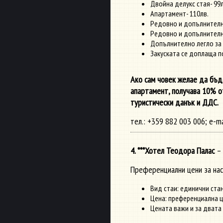
Двойна делукс стая- 99л
Апартамент- 110лв.
Редовно и допълнително 
Редовно и допълнително 
Допълнително легло за 
Закуската се доплаща по
Ако сам човек желае да бъде
апартамент, получава 10% от
туристически данък и ДДС.
тел.: +359 882 003 006; e-ma
4. ***Хотел Теодора Палас
– 
Преференциални цени за на
Вид стаи: единични ста
Цена: преференциална ц
Цената важи и за двата