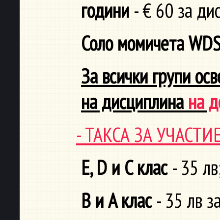
години
- € 60 за д
Соло момичета WD
За всички групи ос
на дисциплина
на д
- ТАКСА ЗА УЧАСТ
E, D и C клас
- 35 лв
B и A клас
- 35 лв з