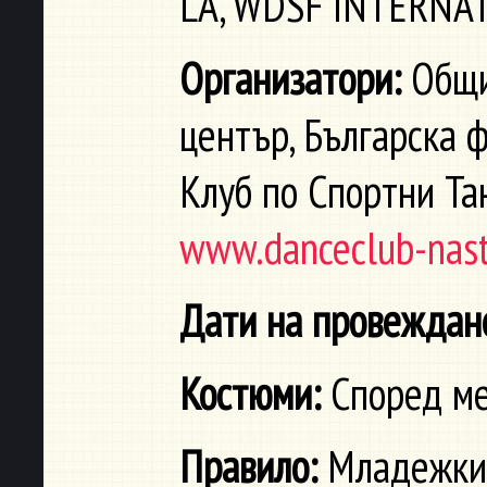
LA, WDSF INTERNA
Oрганизатори:
Общи
център, Българска 
Клуб по Спортни Та
www.danceclub-nast
Дати на провеждан
Костюми:
Според ме
Правило:
Младежкит