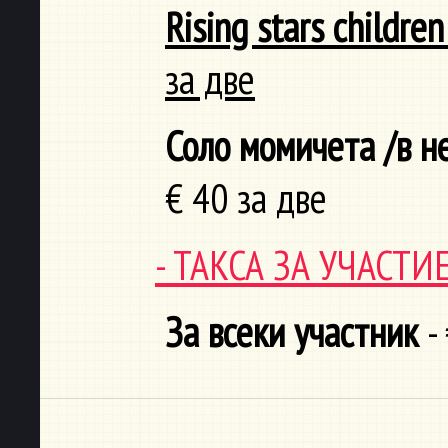
Rising stars children
за две
Соло момичета /в н
€ 40 за две
- ТАКСА ЗА УЧАСТ
За всеки участник
- 